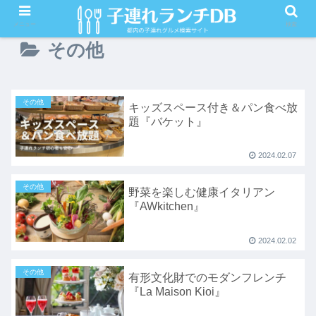
メニュー
検索
その他
その他
キッズスペース付き＆パン食べ放
題『バケット』
2024.02.07
その他
野菜を楽しむ健康イタリアン
『AWkitchen』
2024.02.02
その他
有形文化財でのモダンフレンチ
『La Maison Kioi』