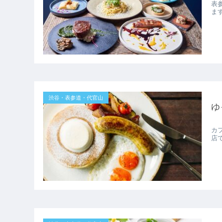
表
ま
渋谷・表参道・代官山
ゆ
カ
店