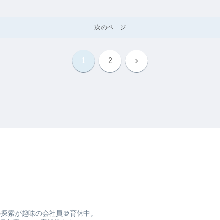
次のページ
1
2
の探索が趣味の会社員＠育休中。