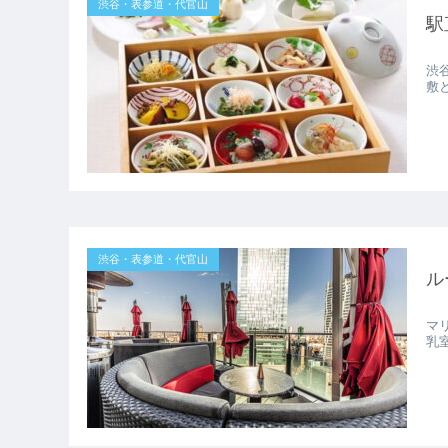
渋谷・表参道・代官山
駅
渋
敷
渋谷・表参道・代官山
ル
マリ
乳