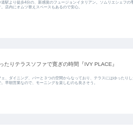
参道駅より徒歩4分の、新感覚のフュージョンイタリアン。ソムリエシェフの
す。店内にオムツ替えスペースもあるので安心。
ったりテラスソファで寛ぎの時間『IVY PLACE』
フェ、ダイニング、バーと３つの空間からなっており、テラスにはゆったりし
で。早朝営業なので、モーニングを楽しむのも良さそう。