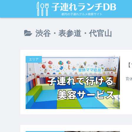
渋谷・表参道・代官山
エリア
【
育