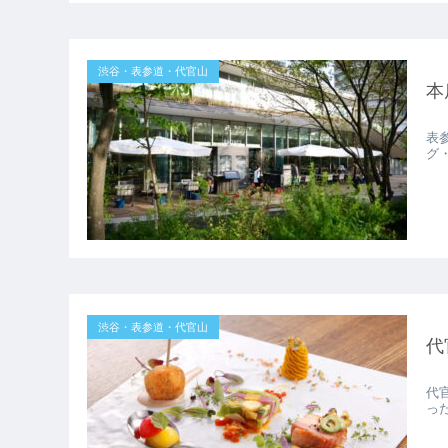
渋谷・表参道・代官山
本
表
グ
渋谷・表参道・代官山
代
代
っ