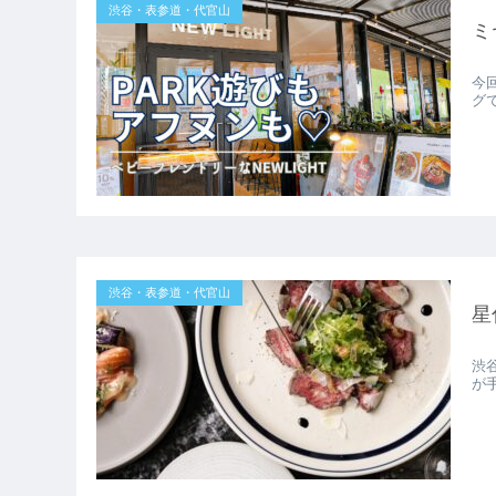
渋谷・表参道・代官山
ミ
今回
グ
渋谷・表参道・代官山
星
渋
が