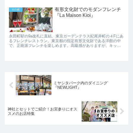
鮮な野菜とスーパーフードをビュッフェスタイルで楽しめます。
有形文化財でのモダンフレンチ
その他
『La Maison Kioi』
永田町駅の9a改札に直結、東京ガーデンテラス紀尾井町の４Fにあ
るフレンチレストラン。東京都の指定有形文化財である洋館の中
で、正統派フレンチを楽しめます。高級感がありますが、キッズ
メニュー、キッズチェア、カトラリーまで用意されているキッズ
フレ...
ミヤシタパーク内のダイニング
『NEWLIGHT』
神社とセットでご紹介！お宮参りにオス
スメのお店特集