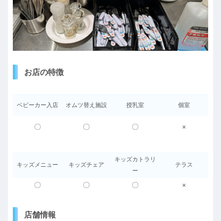
お店の特徴
ベビーカー入店
オムツ替え施設
授乳室
個室
〇
〇
〇
×
キッズカトラリ
キッズメニュー
キッズチェア
テラス
ー
〇
〇
〇
×
店舗情報