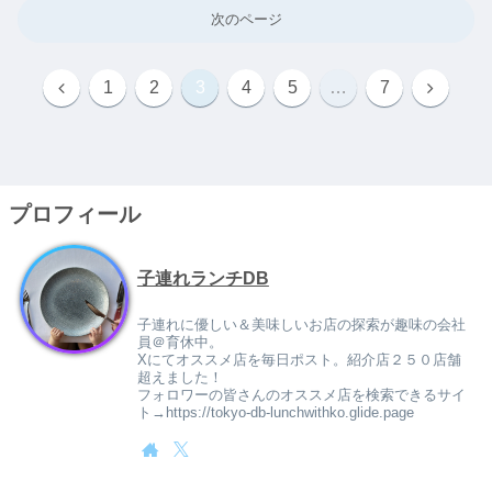
次のページ
1
2
3
4
5
…
7
プロフィール
子連れランチDB
子連れに優しい＆美味しいお店の探索が趣味の会社
員＠育休中。
Xにてオススメ店を毎日ポスト。紹介店２５０店舗
超えました！
フォロワーの皆さんのオススメ店を検索できるサイ
ト→https://tokyo-db-lunchwithko.glide.page