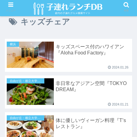
メニュー
検索
キッズチェア
横浜
キッズスペース付のハワイアン
『Aloha Food Factory』
2024.01.26
自由が丘・都立大学・目黒
非日常なアジアン空間『TOKYO
DREAM』
2024.01.21
自由が丘・都立大学・目黒
体に優しいヴィーガン料理『T’s
レストラン』