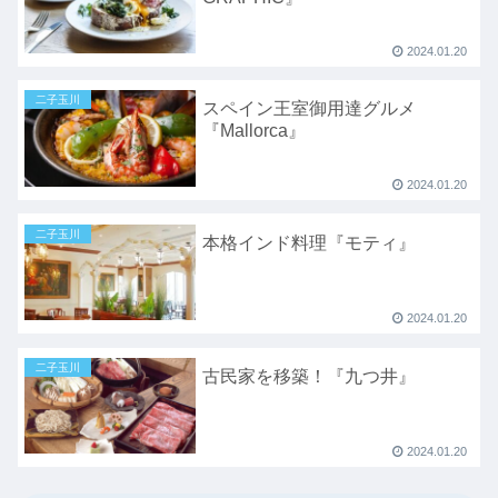
2024.01.20
二子玉川
スペイン王室御用達グルメ
『Mallorca』
2024.01.20
二子玉川
本格インド料理『モティ』
2024.01.20
二子玉川
古民家を移築！『九つ井』
2024.01.20