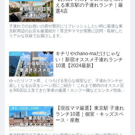
える東京駅の子連れランチ｜厳
選4店
子連れでのお祝いの席や贅沢にリフレッシュしたい時に最適な東
京駅周辺のお店を厳選紹介！育児中ママが実際に訪問・取材した
リアルな目線でお届けします。
キチリやchano-maだけじゃな
エリア
い！新宿オススメ子連れランチ
10選【2024最新】
ゆったりソファ席、くつろげる安心な個室など、子連れランチが
楽しくなるお店をシーン別にご紹介！ これまで都内のオススメ店
を300店以上見てきた筆者の厳選！カンフー麺などエンタメ性抜群
『海底撈火鍋 』最高の眺望『サザンタワーダイニング』などのお
店について、授乳室やオムツ替えスペース、キッズチェアやキッ
ズメニューの有無などと合わせて載せています。
【現役ママ厳選】東京駅 子連れ
東京・日比谷・大手町
ランチ10選｜個室・キッズスペ
ース・座敷