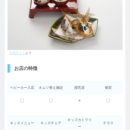
公式サイト
より
お店の特徴
ベビーカー入店
オムツ替え施設
授乳室
個室
〇
〇
×
〇
キッズカトラリ
キッズメニュー
キッズチェア
テラス
ー