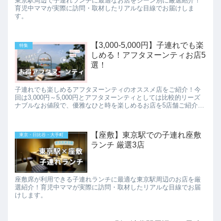
東京駅周辺で子連れランチに最適なお店をシーン別に厳選紹介！
育児中ママが実際に訪問・取材したリアルな目線でお届けしま
す。
【3,000-5,000円】子連れでも楽
特集
しめる！アフタヌーンティお店5
選！
子連れでも楽しめるアフタヌーンティのオススメ店をご紹介！今
回は3,000円～5,000円とアフタヌーンティとしては比較的リーズ
ナブルなお値段で、優雅なひと時を楽しめるお店を5店舗ご紹介し
ます。 ①RESTAURANT 1899 OCHANO...
【座敷】東京駅での子連れ座敷
東京・日比谷・大手町
ランチ 厳選3店
座敷席が利用できる子連れランチに最適な東京駅周辺のお店を厳
選紹介！育児中ママが実際に訪問・取材したリアルな目線でお届
けします。