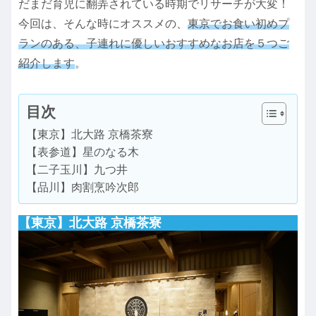
だまだ育児に翻弄されている時期でリサーチが大変！
今回は、そんな時にオススメの、
東京でお食い初めプ
ランのある、子連れに優しいおすすめなお店を５つご
紹介します
。
目次
【東京】北大路 京橋茶寮
【表参道】星のなる木
【二子玉川】九つ井
【品川】肉割烹吟次郎
【東京】
北大路 京橋茶寮