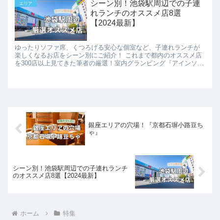
シーン別！池袋駅周辺での子連
エリア
れランチのオススメ店8選
【2024最新】
ゆったりソファ席、くつろげる安心な個室など、子連れランチが
楽しくなるお店をシーン別にご紹介！ これまで都内のオススメ店
を300店以上見てきた筆者の厳選！室内グランピング『アインソフ
ソア』キッズスペースが主役『THE DOME』駅直結の穴場スポッ
ト『BELG AUBE』などのお店について、授乳室やオムツ替えスペ
ース、キッズチェアやキッズメニューの有無などと合わせて載せ
ています。
銀座エリアの穴場！『京都石塀小路豆ち
ゃ』
シーン別！池袋駅周辺での子連れランチ
のオススメ店8選【2024最新】
ホーム
特集