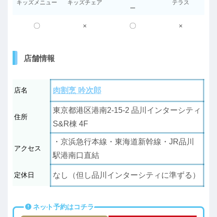
キッズメニュー
キッズチェア
テラス
ー
〇
×
〇
×
店舗情報
店名
肉割烹 吟次郎
東京都港区港南2-15-2 品川インターシティ
住所
S&R棟 4F
・京浜急行本線・東海道新幹線・JR品川
アクセス
駅港南口直結
定休日
なし（但し品川インターシティに準ずる）
ネット予約はコチラ