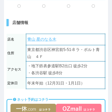
〇
〇
〇
〇
店舗情報
店名
青山 星のなる木
東京都渋谷区神宮前5-51-8 ラ・ポルト青
住所
山 ４Ｆ
・地下鉄表参道駅B2出口 徒歩2分
アクセス
・各渋谷駅 徒歩8分
定休日
年末年始（12月31日・1月1日）
ネット予約はコチラ