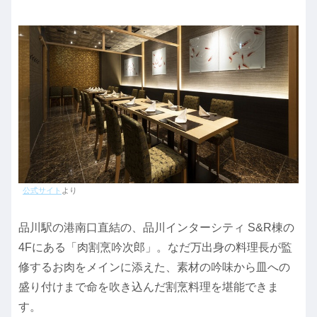
公式サイト
より
品川駅の港南口直結の、品川インターシティ S&R棟の
4Fにある「肉割烹吟次郎」。なだ万出身の料理長が監
修するお肉をメインに添えた、素材の吟味から皿への
盛り付けまで命を吹き込んだ割烹料理を堪能できま
す。