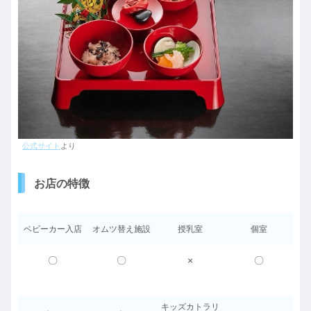
公式サイト
より
お店の特徴
ベビーカー入店
オムツ替え施設
授乳室
個室
〇
〇
×
〇
キッズカトラリ