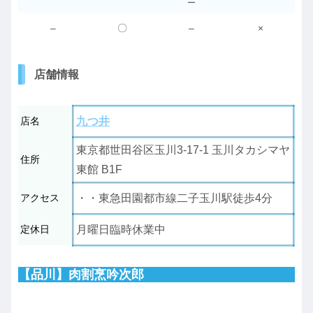
ー
–
〇
–
×
店舗情報
店名
九つ井
東京都世田谷区玉川3-17-1 玉川タカシマヤ
住所
東館 B1F
アクセス
・・東急田園都市線二子玉川駅徒歩4分
定休日
月曜日臨時休業中
【品川】肉割烹吟次郎