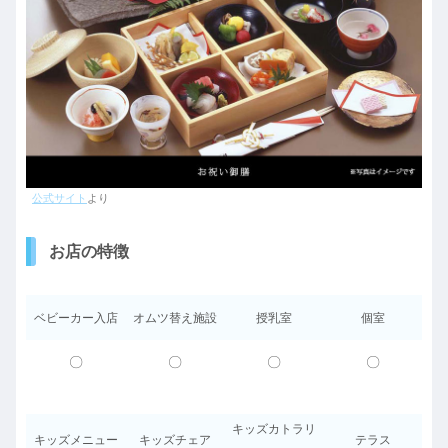
公式サイト
より
お店の特徴
ベビーカー入店
オムツ替え施設
授乳室
個室
〇
〇
〇
〇
キッズカトラリ
キッズメニュー
キッズチェア
テラス