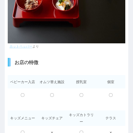
ホットペッパー
より
お店の特徴
ベビーカー入店
オムツ替え施設
授乳室
個室
〇
〇
〇
〇
キッズカトラリ
キッズメニュー
キッズチェア
テラス
ー
〇
×
〇
×