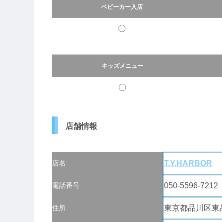
ベビーカー入店
〇
キッズメニュー
〇
店舗情報
店名
T.Y.HARBOR
電話番号
050-5596-7212
住所
東京都品川区東品川