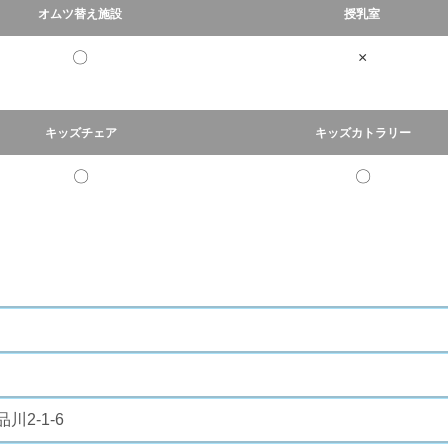
オムツ替え施設
授乳室
〇
×
キッズチェア
キッズカトラリー
〇
〇
2-1-6