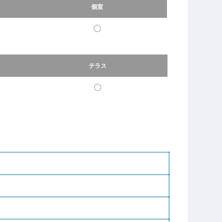
個室
〇
テラス
〇