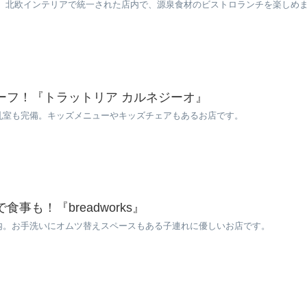
LM。北欧インテリアで統一された店内で、源泉食材のビストロランチを楽しめ
ーフ！『トラットリア カルネジーオ』
乳室も完備。キッズメニューやキッズチェアもあるお店です。
事も！『breadworks』
内。お手洗いにオムツ替えスペースもある子連れに優しいお店です。