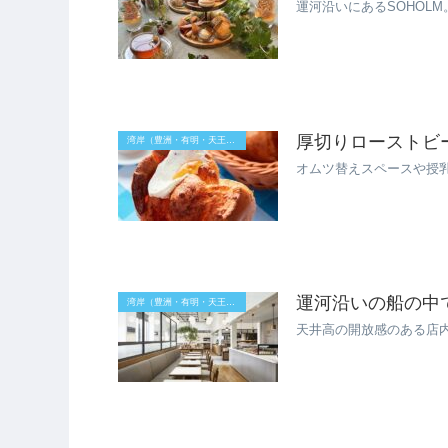
運河沿いにあるSOHO
厚切りローストビ
湾岸（豊洲・有明・天王洲）
オムツ替えスペースや授
運河沿いの船の中で食
湾岸（豊洲・有明・天王洲）
天井高の開放感のある店