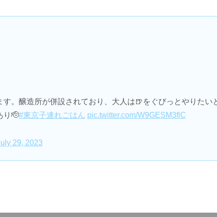
す。醸造所が併設されており、大人は🍺をぐびっとやりたいと
り🫡
#東京子連れごはん
pic.twitter.com/W9GESM3flC
July 29, 2023