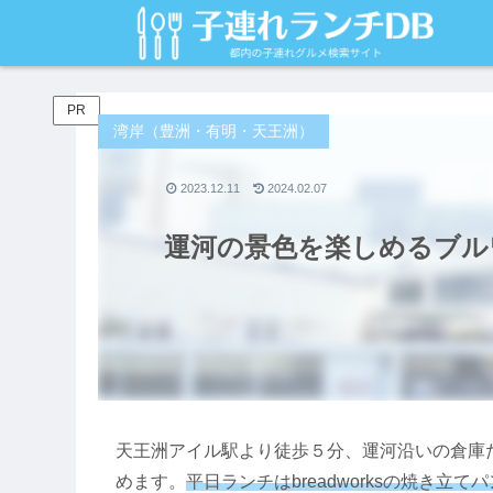
PR
湾岸（豊洲・有明・天王洲）
2023.12.11
2024.02.07
運河の景色を楽しめるブルワリ
天王洲アイル駅より徒歩５分、運河沿いの倉庫
めます。
平日ランチはbreadworksの焼き