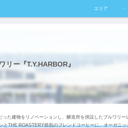
エリア
ー『T.Y.HARBOR』
だった建物をリノベーションし、醸造所を併設したブルワリー
立てパンとTHE ROASTERY焙煎のブレンドコーヒーに、オー