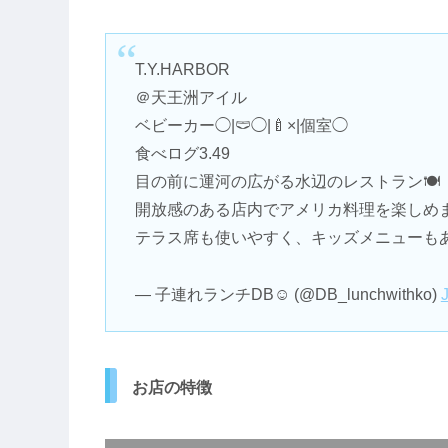
T.Y.HARBOR
＠天王洲アイル
ベビーカー◯|🩲◯|🍼×|個室◯
食べログ3.49
目の前に運河の広がる水辺のレストラン🍽️
開放感のある店内でアメリカ料理を楽しめま
テラス席も使いやすく、キッズメニューもあ
— 子連れランチDB☺︎ (@DB_lunchwithko)
お店の特徴