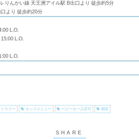
 りんかい線 天王洲アイル駅 B出口より 徒歩約5分
南口より 徒歩約20分
00 L.O.
:00 L.O.
00 L.O.
カトラリー
キッズメニュー
ベビーカー入店可
個室