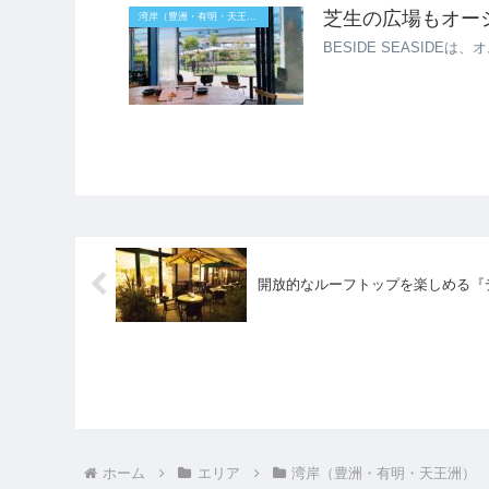
芝生の広場もオーシャ
湾岸（豊洲・有明・天王洲）
BESIDE SEASID
開放的なルーフトップを楽しめる『
ホーム
エリア
湾岸（豊洲・有明・天王洲）