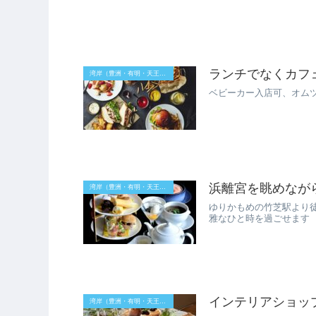
ランチでなくカフェ利
湾岸（豊洲・有明・天王洲）
ベビーカー入店可、オム
浜離宮を眺めなが
湾岸（豊洲・有明・天王洲）
ゆりかもめの竹芝駅より
雅なひと時を過ごせます
インテリアショップ
湾岸（豊洲・有明・天王洲）