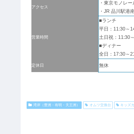
・東京モノレール
アクセス
・JR 品川駅港
■ランチ
平日：11:30～14:
営業時間
土日祝：11:30～15
■ディナー
全日：17:30～21:
定休日
無休
湾岸（豊洲・有明・天王洲）
オムツ交換台
キッズ