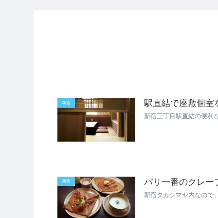
駅直結で座敷個室
新宿
新宿三丁目駅直結の便利
パリ一番のクレー
新宿
新宿タカシマヤ内なので