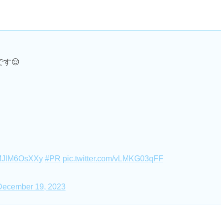
す😌
o/MJlM6OsXXy
#PR
pic.twitter.com/vLMKG03qFF
December 19, 2023