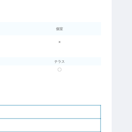
個室
×
テラス
〇