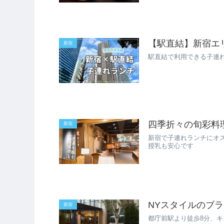
【駅直結】新宿エ
新宿
駅直結で利用できる子連
四季折々の旬彩料
新宿
新宿で子連れランチにオ
授乳も安心です
NYスタイルのブラッセリー
新宿
都庁前駅より徒歩8分、