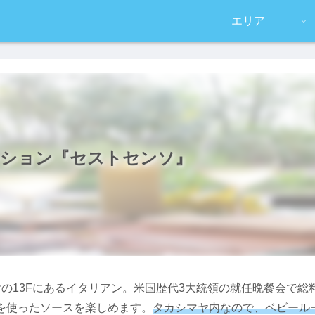
エリア
ション『セストセンソ』
の13Fにあるイタリアン。米国歴代3大統領の就任晩餐会で
を使ったソースを楽しめます。
タカシマヤ内なので、ベビール