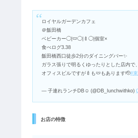
ロイヤルガーデンカフェ
＠飯田橋
ベビーカー◯|🩲◯|🍼◯|個室×
食べログ3.38
飯田橋西口徒歩2分のダイニングバー✨
ガラス張りで明るくゆったりとした店内で、
オフィスビルですが🍼も🩲もあります🫡
#
— 子連れランチDB☺︎ (@DB_lunchwithko)
お店の特徴