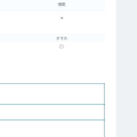
個室
×
テラス
〇