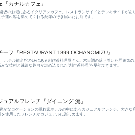
ェ『カナルカフェ』
神楽坂のお堀にあるイタリアンカフェ。レストランサイドとデッキサイドがあ
に子連れ客を集めてくれる配慮の行き届いたお店です。
『RESTAURANT 1899 OCHANOMIZU』
分、ホテル龍名館の1Fにある創作茶料理屋さん。木目調の落ち着いた雰囲気
みな技術と繊細な趣向が詰め込まれた‟創作茶料理”を堪能できます。
ジュアルフレンチ『ダイニング 流』
緑豊かなロケーションの隠れ家ホテルの中にあるカジュアルフレンチ。大きな
材を使用したフレンチがカジュアルに楽しめます。