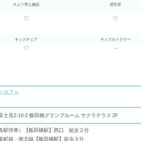
オムツ替え施設
授乳室
〇
〇
キッズチェア
キッズカトラリー
〇
–
ンカフェ
士見2-10-2 飯田橋グランブルーム サクラテラス 2F
各駅停車）【飯田橋駅】西口 徒歩２分
楽町線・南北線【飯田橋駅】徒歩３分