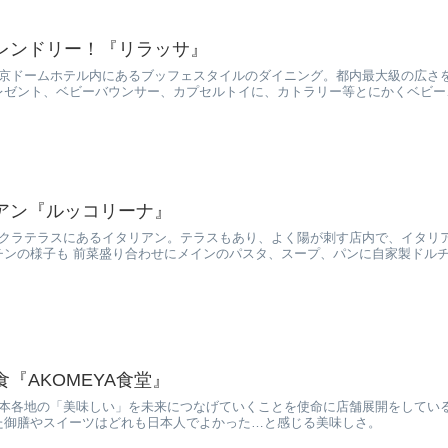
レンドリー！『リラッサ』
東京ドームホテル内にあるブッフェスタイルのダイニング。都内最大級の広さ
レゼント、ベビーバウンサー、カプセルトイに、カトラリー等とにかくベビー
アン『ルッコリーナ』
サクラテラスにあるイタリアン。テラスもあり、よく陽が刺す店内で、イタリ
ンの様子も 前菜盛り合わせにメインのパスタ、スープ、パンに自家製ドルチェ
『AKOMEYA食堂』
本各地の「美味しい」を未来につなげていくことを使命に店舗展開をしているAK
た御膳やスイーツはどれも日本人でよかった…と感じる美味しさ。